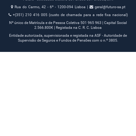
Rua do Carmo, 42 - 6º - 1200-094 Lisboa |
geral@futuro-sa.pt
+(351) 210 416 005 (custo de chamada para a rede fixa nacional)
Nº único de Matrícula e de Pessoa Coletiva 501 965 963 | Capital Social
2.566.800€ | Registada na C. R. C. Lisboa
Entidade autorizada, supervisionada e registada na ASF - Autoridade de
Supervisão de Seguros e Fundos de Pensões com o n.º 3805.