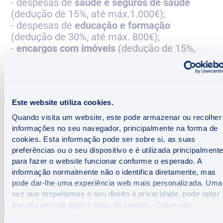
despesas de
saúde e seguros de saúde
(dedução de 15%, até máx.1.000€);
despesas de
educação e formação
(dedução de 30%, até máx. 800€);
encargos com imóveis
(dedução de 15%,
máx. entre 296€ e 1.050€);
pensões de alimentos
(dedução de 20%,
sem limite máx.);
encargos com lares
(dedução de 25%, com
Este website utiliza cookies.
máximo de 403,75€);
montante resultante de
[a)+b) com dedução
Quando visita um website, este pode armazenar ou recolher
máx. de 250€]: a)
IVA suportado em fatura
:
informações no seu navegador, principalmente na forma de
15% do IVA suportado com manutenção e
cookies. Esta informação pode ser sobre si, as suas
reparação de veículos automóveis ou
preferências ou o seu dispositivo e é utilizada principalmente
para fazer o website funcionar conforme o esperado. A
motociclos, alojamento, restauração e
informação normalmente não o identifica diretamente, mas
similares, salões de cabeleireiro e institutos
pode dar-lhe uma experiência web mais personalizada. Uma
de beleza, atividades veterinárias (incluindo
vez que respeitamos o seu direito à privacidade, pode optar
a aquisição de medicamentos de uso
por não permitir alguns tipos de cookies. Clique nas
veterinário até 35% do IVA suportado dentro
diferentes categorias para saber mais e alterar as nossas
do limite geral do n.º 1 do art.º 78.º-F do