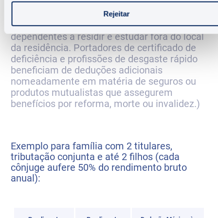
(Alguns destes limites podem ser
ligeiramente superiores nomeadamente
Rejeitar
quando há mais de 3 dependentes ou
dependentes a residir e estudar fora do local
da residência. Portadores de certificado de
deficiência e profissões de desgaste rápido
beneficiam de deduções adicionais
nomeadamente em matéria de seguros ou
produtos mutualistas que assegurem
benefícios por reforma, morte ou invalidez.)
Exemplo para família com 2 titulares,
tributação conjunta e até 2 filhos (cada
cônjuge aufere 50% do rendimento bruto
anual):