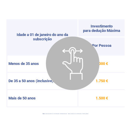
Investimento
D
para dedução Máxima
Idade a 01 de janeiro do ano da
subscrição
Por Pessoa
Menos de 35 anos
2.000 €
De 35 a 50 anos (inclusive)
1.750 €
Mais de 50 anos
1.500 €
Nota:
Cada benefício é considerado individualmente – Deve sempre ser confirmado o limite global.