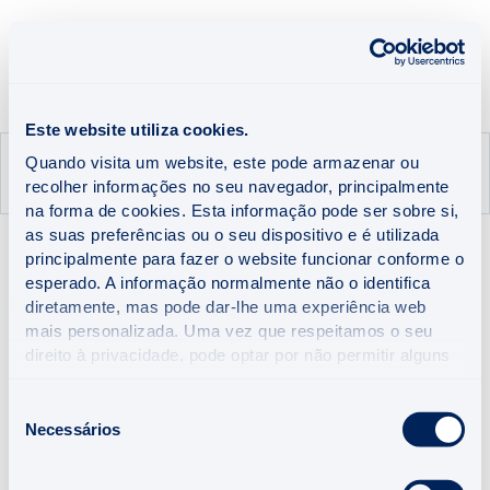
Futuro,
SA
Apoio Cliente
Este website utiliza cookies.
Quando visita um website, este pode armazenar ou
HOME
FUTURO
QUOTA DE MERCADO
recolher informações no seu navegador, principalmente
na forma de cookies. Esta informação pode ser sobre si,
as suas preferências ou o seu dispositivo e é utilizada
principalmente para fazer o website funcionar conforme o
QUOTA DE MERCADO
esperado. A informação normalmente não o identifica
diretamente, mas pode dar-lhe uma experiência web
mais personalizada. Uma vez que respeitamos o seu
direito à privacidade, pode optar por não permitir alguns
tipos de cookies. Clique nas diferentes categorias para
saber mais e alterar as nossas configurações
Seleção
predefinidas. No entanto, o bloqueio de alguns tipos de
Necessários
de
cookies pode afetar a sua experiência no website e os
consentimento
serviços que podemos oferecer.