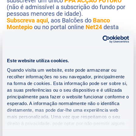
subscrever um único
PPA ACÇÃO FUTURO
(não é admissível a subscrição do fundo por
pessoas menores de idade).
Subscreva aqui
, aos Balcões do
Banco
Montepio
ou no portal online
Net24
desta
instituição (reservado a aderentes).
REEMBOLSO
Este website utiliza cookies.
Quando visita um website, este pode armazenar ou
Modalidade de Reembolso:
recolher informações no seu navegador, principalmente
Apenas pode ser efetuado o reembolso
na forma de cookies. Esta informação pode ser sobre si,
pela totalidade, através de um pagamento
as suas preferências ou o seu dispositivo e é utilizada
único.
principalmente para fazer o website funcionar conforme o
Não se admitem reembolsos parciais nem
esperado. A informação normalmente não o identifica
pagamentos em prestações regulares.
diretamente, mas pode dar-lhe uma experiência web
mais personalizada. Uma vez que respeitamos o seu
direito à privacidade, pode optar por não permitir alguns
O reembolso do valor capitalizado do
PPA
tipos de cookies. Clique nas diferentes categorias para
determina o encerramento do Plano.