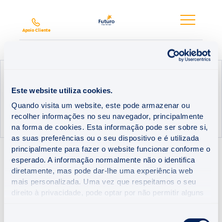
Futuro,
SA
Apoio Cliente
Este website utiliza cookies.
Quando visita um website, este pode armazenar ou
recolher informações no seu navegador, principalmente
HOME
FUTURO
RELATÓRIO DE GOVERNO SOCIETÁRIO
na forma de cookies. Esta informação pode ser sobre si,
as suas preferências ou o seu dispositivo e é utilizada
principalmente para fazer o website funcionar conforme o
A Futuro, SA disponibiliza-lhe nesta página os seus Relatórios
esperado. A informação normalmente não o identifica
sobre a estrutura e as práticas de governo societário referentes
diretamente, mas pode dar-lhe uma experiência web
aos últimos anos.
mais personalizada. Uma vez que respeitamos o seu
direito à privacidade, pode optar por não permitir alguns
Relatório Governo Societário
tipos de cookies. Clique nas diferentes categorias para
saber mais e alterar as nossas configurações
Seleção
2025
CONSULTAR