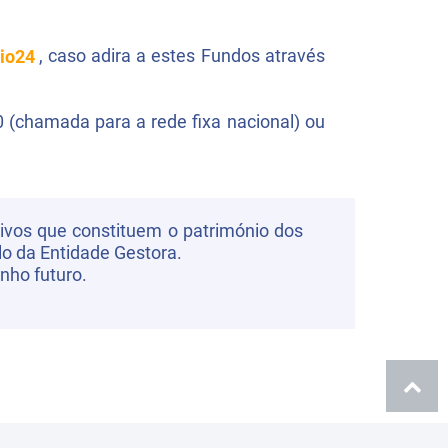
io24
, caso adira a estes Fundos através
0 (chamada para a rede fixa nacional) ou
tivos que constituem o património dos
lo da Entidade Gestora.
nho futuro.
Ir
para
o
topo