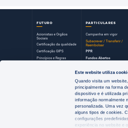
FUTURO
PARTICULARES
Acionistas e Orgãos
Campanha em vigor
Sociais
Subscrever / Transferir /
Certificação da qualidade
Reembolsar
Certificação GIPS
PPR
Princípios e Regras
Fundos Abertos
Quota de Mercado
Poupança em Ações
Relatório de Governo
Cotações e Carteiras
Este website utiliza cooki
Societário
Relatórios e Contas dos
Quando visita um website,
Relatórios e contas
Fundos
principalmente na forma d
Sobre a Futuro
Simulador Reforma
dispositivo e é utilizada 
Informação Financeira
informação normalmente nã
Perfil de Investidor
personalizada. Uma vez que
Documentos informativos
alguns tipos de cookies. C
& Regulamentos de
Gestão
configurações predefinidas
Princípios da Política de
experiência no website e 
Investimento