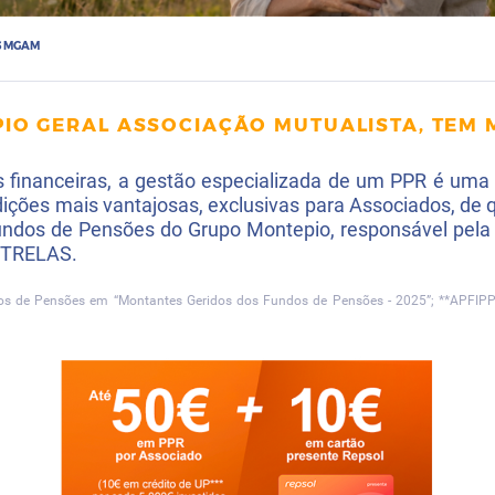
S MGAM
PIO GERAL ASSOCIAÇÃO MUTUALISTA, TEM 
s financeiras, a gestão especializada de um PPR é uma
ições mais vantajosas, exclusivas para Associados, de 
ndos de Pensões do Grupo Montepio, responsável pela 
ESTRELAS.
dos de Pensões em “Montantes Geridos dos Fundos de Pensões - 2025”; **APFIPP