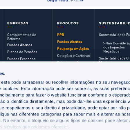
EMPRESAS
PRODUTOS
SUSTENTABILI
Complementos de
PPR
Sustentabilidade F
Reforma
Fundos Abertos
Não Considera
Fundos Abertos
dos Impactos
Poupança em Ações
Negativos
Planos de Pensões
Cotações e Carteiras
Sustentabilidade G
Fundos Fechados
Montepio
Relatórios e Contas
Adesão Coletiva
dos Fundos
Cotações e Carteiras
Documentos
es.
informativos &
Relatórios e Contas dos
Regulamentos de
 este pode armazenar ou recolher informações no seu navegado
Gestão
Fundos
e cookies. Esta informação pode ser sobre si, as suas preferênc
Princípios da
Documentos
Política de
informativos &
principalmente para fazer o website funcionar conforme o esperad
Investimento
Regulamentos de Gestão
o o identifica diretamente, mas pode dar-lhe uma experiência
Princípios da Política de
Investimento
 respeitamos o seu direito à privacidade, pode optar por não pe
Acesso Netfuturo
lique nas diferentes categorias para saber mais e alterar as no
. No entanto, o bloqueio de alguns tipos de cookies pode afetar
os serviços que podemos oferecer.