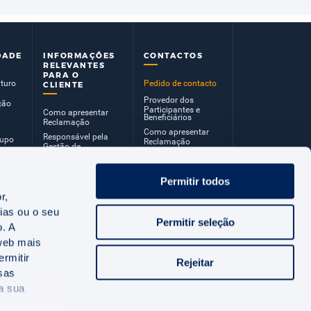
DADE
INFORMAÇÕES
CONTACTOS
RELEVANTES
PARA O
uturo
Pedido de contacto
CLIENTE
Provedor dos
ção
Participantes e
Como apresentar
Beneficiários
Reclamação
Como apresentar
Responsável pela
rupo
Reclamação
Gestão de
Reclamações
Provedor dos
Participantes
Permitir todos
Política de
r,
Tratamento dos
Clientes
ias ou o seu
Permitir seleção
Código de Conduta
o. A
 web mais
rmitir
Rejeitar
ssas
 a sua